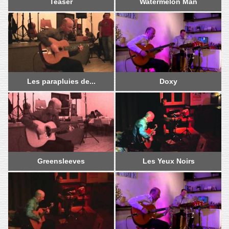
Teaser
Watermelon Man
Les parapluies de...
Doxy
Les parapluies de...
Doxy
Greensleeves
Les Yeux Noirs
Greensleeves
Les Yeux Noirs
Tequila
Farewell Blues