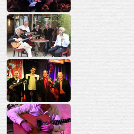
Chanson swing
Odette Swing
Jazz manouche
The Wild Cats
Rock & Roll
Guitare Solo