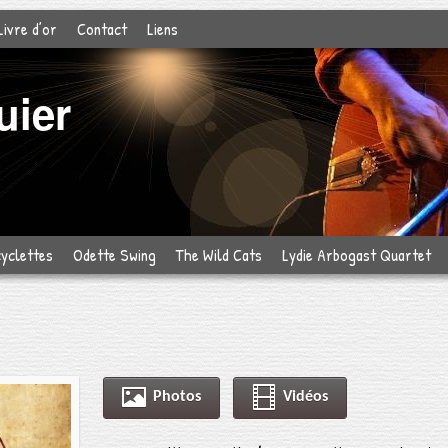
Livre d’or
Contact
Liens
uier
cyclettes
Odette Swing
The Wild Cats
Lydie Arbogast Quartet
Photos
Vidéos