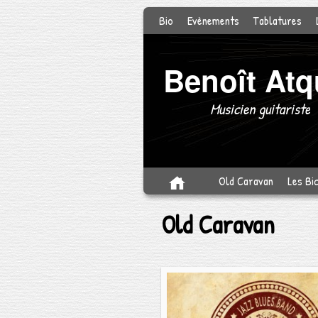
Bio
Evènements
Tablatures
Benoît Atq
Musicien guitariste
Skip to primary content
Aller au contenu secondaire
Old Caravan
Les Bi
Old Caravan