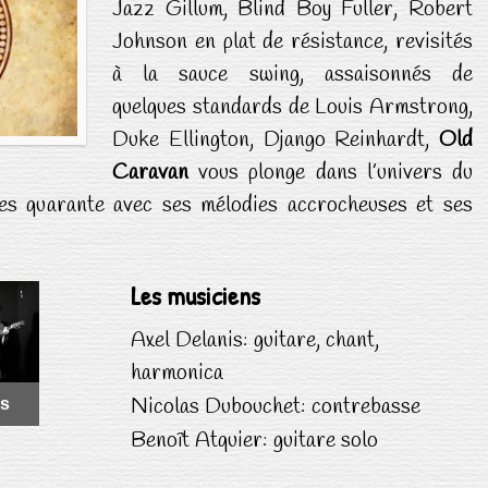
Jazz Gillum, Blind Boy Fuller, Robert
Johnson en plat de résistance, revisités
à la sauce swing, assaisonnés de
quelques standards de Louis Armstrong,
Duke Ellington, Django Reinhardt,
Old
Caravan
vous plonge dans l’univers du
ées quarante avec ses mélodies accrocheuses et ses
Les musiciens
es
Axel Delanis: guitare, chant,
harmonica
Nicolas Dubouchet: contrebasse
es
Benoît Atquier: guitare solo