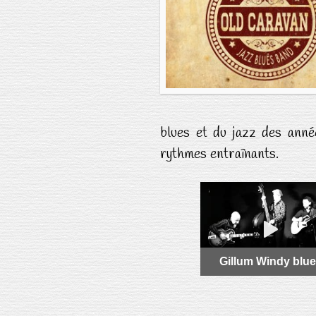
blues et du jazz des ann
rythmes entraînants.
Gillum Windy blu
Gillum Windy blu